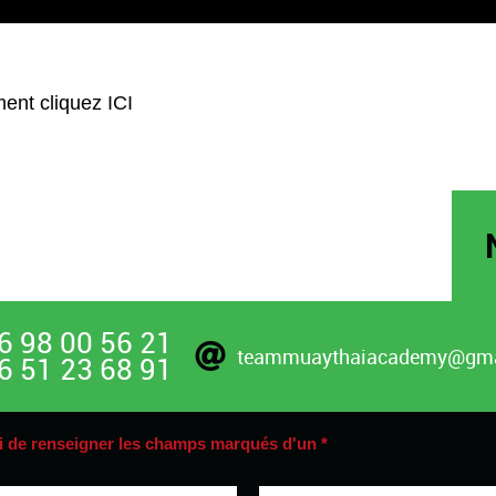
I
ment cliquez
ICI
6 98 00 56 21
teammuaythaiacademy@gma
6 51 23 68 91
i de renseigner les champs marqués d'un *