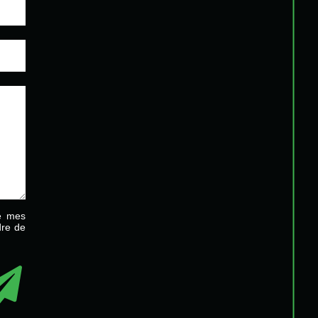
ue mes
dre de